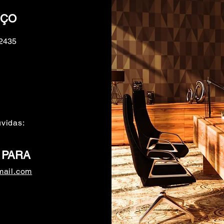
EÇO
 2435
vidas:
 PARA
mail.com