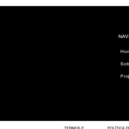
NAV
Ho
Sob
Pro
TERMOS E
POLÍTICA D